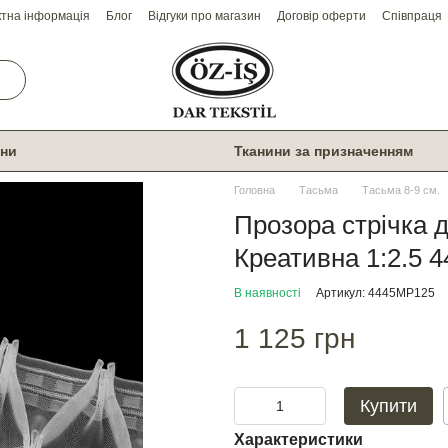
ктна інформація
Блог
Відгуки про магазин
Договір оферти
Співпраця
ини
Тканини за призначенням
Головна
Тасьма
Тасьма 8-9 см.
Прозора стрічка 
Креативна 1:2.5 
В наявності
Артикул: 4445МР125
1 125 грн
Купити
Характеристики