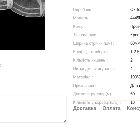
Виробник :
Oz-Is
Модель :
444
Колір :
Проз
Тип складки :
Креа
Ширина стрічки (мм) :
80м
Коефіцієнт зборки :
1:2.5
Кількість кишень :
2
ю
Нитки для стягування :
4
Матеріал :
100%
Призначення :
Для 
Довжина рулону (м) :
50
Кількість у коробці (шт.) :
18
Доставка
Оплата
Конс