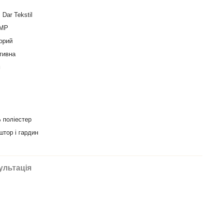
 Dar Tekstil
5МР
орий
тивна
м
 поліестер
штор і гардин
ультація