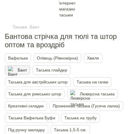
Тасьма
Бант
Бантова стрічка для тюлі та штор
оптом та вроздріб
Вафелька
Олівець (Рівномірна)
Хвиля
Бант
Тасьма глайдер
Тасьма для австрійських штор
Тасьма на гачки
Тасьма для римських штор
Люверсна тасьма
Креативні складки
Променева тасьма (Гусяча лапка)
Тасьма Вафелька Буфи
Тасьма на трубу
Під ручну закладку
Тасьма 1,5-5 см.