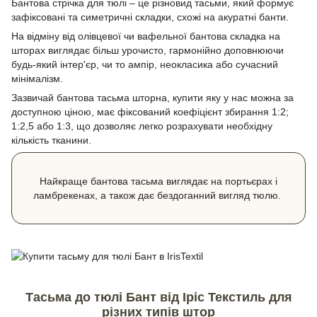
Бантова стрічка для тюлі – це різновид тасьми, який формує
зафіксовані та симетричні складки, схожі на акуратні банти.
На відміну від олівцевої чи вафельної бантова складка на
шторах виглядає більш урочисто, гармонійно доповнюючи
будь-який інтер'єр, чи то ампір, неокласика або сучасний
мінімалізм.
Зазвичай бантова тасьма шторна, купити яку у нас можна за
доступною ціною, має фіксований коефіцієнт збирання 1:2;
1:2,5 або 1:3, що дозволяє легко розрахувати необхідну
кількість тканини.
Найкраще бантова тасьма виглядає на портьєрах і
ламбрекенах, а також дає бездоганний вигляд тюлю.
Тасьма до тюлі Бант від Іріс Текстиль для
різних типів штор