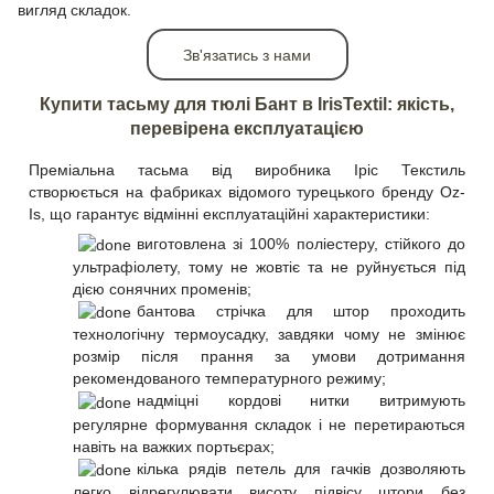
вигляд складок.
Зв'язатись з нами
Купити тасьму для тюлі Бант в IrisTextil: якість,
перевірена експлуатацією
Преміальна тасьма від виробника Іріс Текстиль
створюється на фабриках відомого турецького бренду Oz-
Is, що гарантує відмінні експлуатаційні характеристики:
виготовлена зі 100% поліестеру, стійкого до
ультрафіолету, тому не жовтіє та не руйнується під
дією сонячних променів;
бантова стрічка для штор проходить
технологічну термоусадку, завдяки чому не змінює
розмір після прання за умови дотримання
рекомендованого температурного режиму;
надміцні кордові нитки витримують
регулярне формування складок і не перетираються
навіть на важких портьєрах;
кілька рядів петель для гачків дозволяють
легко відрегулювати висоту підвісу штори без