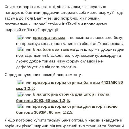
Хочете створити елегантні, чіткі складки, які візуально
нагадують бантики, додаючи шторам особливого шарму? Тоді
тасьма до тюлі Бант – те, що потрібно. Як прямий
постачальник шторної стрічки IrisTextil ми пропонуємо
широкий вибір цієї продукції:
прозора тасьма
– непомітна з лицьового боку,
не просвічує крізь тонкі тканини та зберігає їхню легкість;
біла бантова тасьма
для штор – підходить для
портьєр, тканин blackout, велюру, оксамиту, жакарду та
льону; добре тримає чітку форму складок і не
деформується від ваги полотна.
Серед популярних позицій асортименту
прозора шторна стрічка-бантова 4421MP, 80
мм, 1:2,5
;
біла шторна стрічка для штор і тюлю
бантова 3093, 60 мм, 1:2,5
;
прозора шторна стрічка для штор і тюлю
бантова 3093М, 60 мм, 1:2,5
.
Якщо потрібно купити тасьму Бант оптом, у нас ви знайдете її
варіанти різної ширини під конкретний тип тканини та бажаний