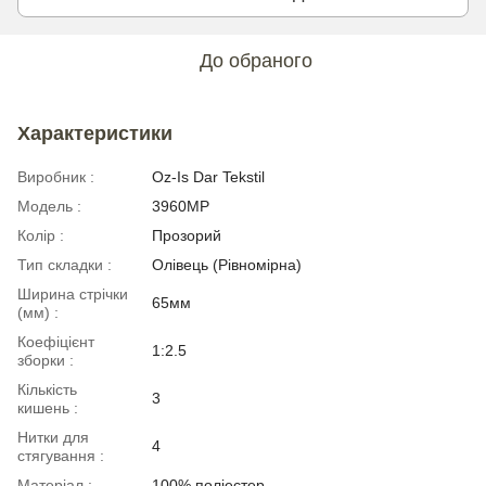
До обраного
Характеристики
Виробник :
Oz-Is Dar Tekstil
Модель :
3960МР
Колір :
Прозорий
Тип складки :
Олівець (Рівномірна)
Ширина стрічки
65мм
(мм) :
Коефіцієнт
1:2.5
зборки :
Кількість
3
кишень :
Нитки для
4
стягування :
Матеріал :
100% поліестер