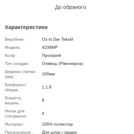
До обраного
Характеристики
Виробник :
Oz-Is Dar Tekstil
Модель :
4338МР
Колір :
Прозорий
Тип складки :
Олівець (Рівномірна)
Ширина стрічки
100мм
(мм) :
Коефіцієнт
1:1.8
зборки :
Кількість
8
кишень :
Нитки для
4
стягування :
Матеріал :
100% поліестер
Призначення :
Для штор і гардин