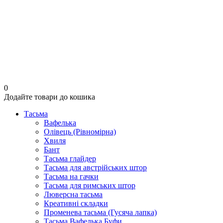
0
Додайте товари до кошика
Тасьма
Вафелька
Олівець (Рівномірна)
Хвиля
Бант
Тасьма глайдер
Тасьма для австрійських штор
Тасьма на гачки
Тасьма для римських штор
Люверсна тасьма
Креативні складки
Променева тасьма (Гусяча лапка)
Тасьма Вафелька Буфи