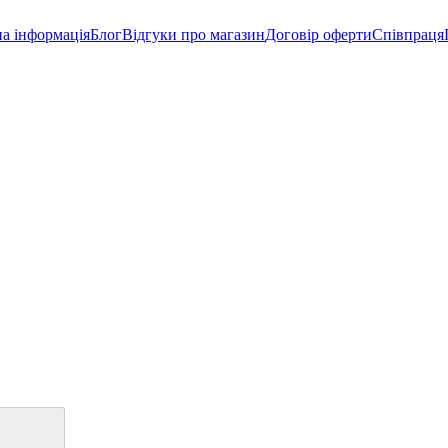
а інформація
Блог
Відгуки про магазин
Договір оферти
Співпраця