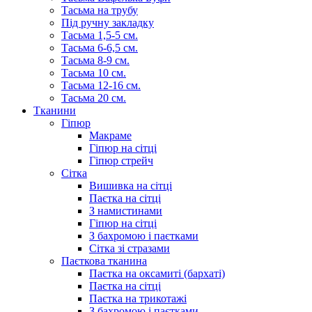
Тасьма на трубу
Під ручну закладку
Тасьма 1,5-5 см.
Тасьма 6-6,5 см.
Тасьма 8-9 см.
Тасьма 10 см.
Тасьма 12-16 см.
Тасьма 20 см.
Тканини
Гіпюр
Макраме
Гіпюр на сітці
Гіпюр стрейч
Сітка
Вишивка на сітці
Паєтка на сітці
З намистинами
Гіпюр на сітці
З бахромою і паєтками
Сітка зі стразами
Паєткова тканина
Паєтка на оксамиті (бархаті)
Паєтка на сітці
Паєтка на трикотажі
З бахромою і паєтками