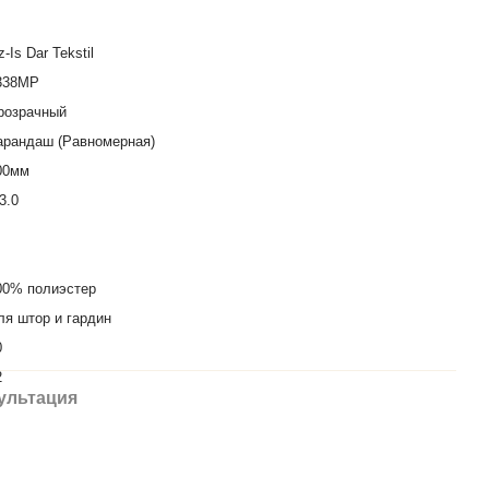
-Is Dar Tekstil
338МР
розрачный
арандаш (Равномерная)
00мм
3.0
00% полиэстер
ля штор и гардин
0
2
ультация