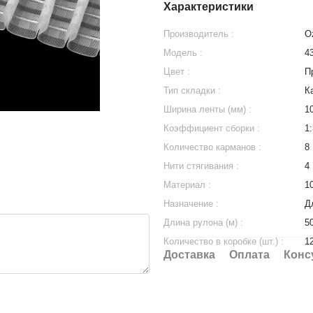
Характеристики
Производитель :
Oz
Модель :
4
Цвет :
П
Тип складки :
К
Ширина ленты (мм) :
1
Коэффициент сборки :
1:
Количество карманов :
8
Нити стягивания :
4
Материал :
1
Назначение :
Д
Длина рулона (м) :
5
Количество в коробке (шт.) :
1
Доставка
Оплата
Конс