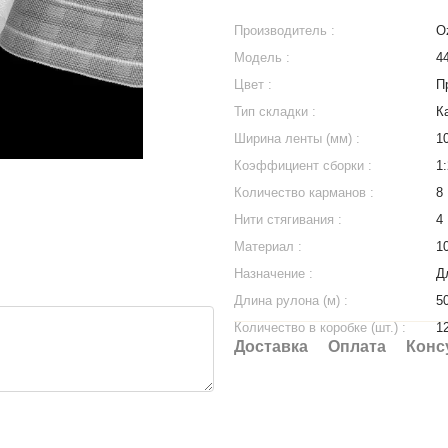
Производитель :
Oz
Модель :
4
Цвет :
П
Тип складки :
К
Ширина ленты (мм) :
1
Коэффициент сборки :
1:
Количество карманов :
8
Нити стягивания :
4
Материал :
1
Назначение :
Д
Длина рулона (м) :
5
Количество в коробке (шт.) :
1
Доставка
Оплата
Конс