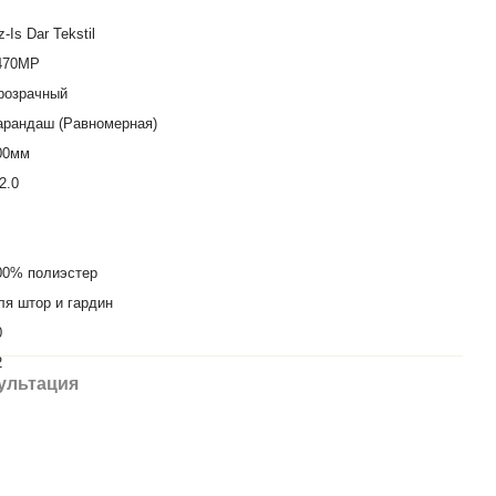
-Is Dar Tekstil
470MP
розрачный
арандаш (Равномерная)
00мм
2.0
00% полиэстер
ля штор и гардин
0
2
ультация