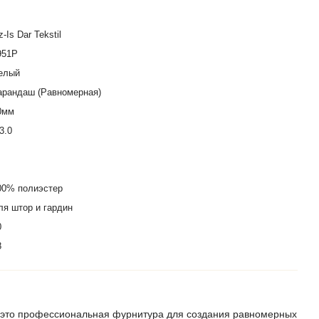
-Is Dar Tekstil
951Р
елый
арандаш (Равномерная)
0мм
3.0
00% полиэстер
ля штор и гардин
0
8
 это профессиональная фурнитура для создания равномерных