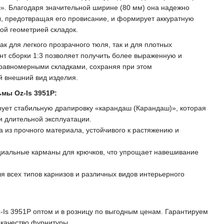
». Благодаря значительной ширине (80 мм) она надежно
, предотвращая его провисание, и формирует аккуратную
ой геометрией складок.
ак для легкого прозрачного тюля, так и для плотных
т сборки 1:3 позволяет получить более выраженную и
 равномерными складками, сохраняя при этом
й внешний вид изделия.
мы Oz-Is 3951P:
ет стабильную драпировку «карандаш (Карандаш)», которая
и длительной эксплуатации.
а из прочного материала, устойчивого к растяжению и
иальные карманы для крючков, что упрощает навешивание
я всех типов карнизов и различных видов интерьерного
Is 3951P оптом и в розницу по выгодным ценам. Гарантируем
 качество фурнитуры.