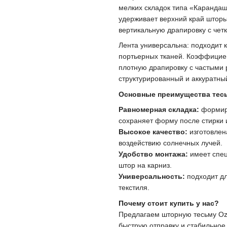
мелких складок типа «Карандаш
удерживает верхний край шторы
вертикальную драпировку с четк
Лента универсальна: подходит к
портьерных тканей. Коэффициен
плотную драпировку с частыми
структурированный и аккуратны
Основные преимущества тесь
Равномерная складка:
формиру
сохраняет форму после стирки 
Высокое качество:
изготовлен
воздействию солнечных лучей.
Удобство монтажа:
имеет спец
штор на карниз.
Универсальность:
подходит дл
текстиля.
Почему стоит купить у нас?
Предлагаем шторную тесьму Oz-
быструю отправку и стабильное