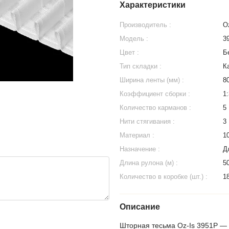
Характеристики
Производитель :
Oz
Модель :
3
Цвет :
Б
Тип складки :
К
Ширина ленты (мм) :
8
Коэффициент сборки :
1:
Количество карманов :
5
Нити стягивания :
3
Материал :
1
Назначение :
Д
Длина рулона (м) :
5
Количество в коробке (шт.) :
1
Описание
Шторная тесьма Oz-Is 3951P —