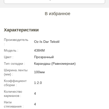
В избранное
Характеристики
Производитель
Oz-Is Dar Tekstil
:
Модель :
4384M
Цвет :
Прозрачный
Тип складки :
Карандаш (Равномерная)
Ширина ленты
100мм
(мм) :
Коэффициент
1:2.0
сборки :
Количество
4
карманов :
Нити
4
стягивания :